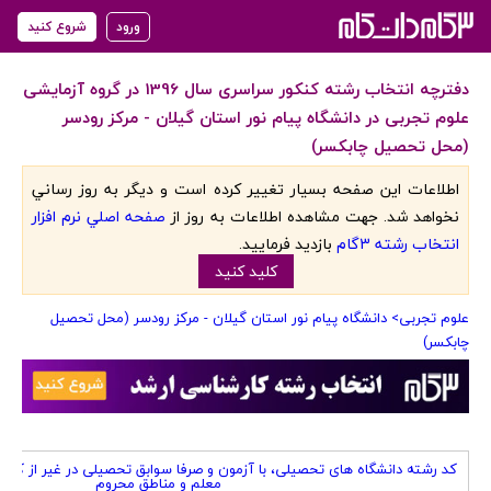
ورود
شروع کنید
دفترچه انتخاب رشته کنکور سراسری سال 1396 در گروه آزمایشی
علوم تجربی در دانشگاه پیام نور استان گیلان - مرکز رودسر
(محل تحصیل چابکسر)
اطلاعات اين صفحه بسيار تغيير کرده است و ديگر به روز رساني
نخواهد شد. جهت مشاهده اطلاعات به روز از
صفحه اصلي نرم افزار
انتخاب رشته 3گام
بازديد فرماييد.
کليد کنيد
علوم تجربی
> دانشگاه پیام نور استان گیلان - مرکز رودسر (محل تحصیل
چابکسر)
کد رشته دانشگاه های تحصیلی، با آزمون و صرفا سوابق تحصیلی در غیر از کد
معلم و مناطق محروم