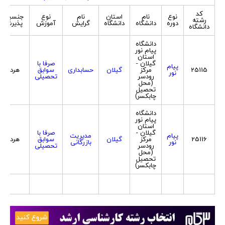
کد
نوع
نام
استان
نام
نوع
جنسیت
رشته
دوره
دانشگاه
دانشگاه
گرایش
آموزش
پذیرش
دانشگاه
دانشگاه
پیام نور
استان
گیلان -
صرفا با
پیام
25115
مرکز
گیلان
حسابداری
سوابق
هردو
نور
رودسر
تحصیلی
(محل
تحصیل
چابکسر)
دانشگاه
پیام نور
استان
گیلان -
صرفا با
پیام
مدیریت
25116
مرکز
گیلان
سوابق
هردو
نور
بازرگانی
رودسر
تحصیلی
(محل
تحصیل
چابکسر)