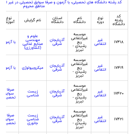
کد رشته دانشگاه های تحصیلی، با آزمون و صرفا سوابق تحصیلی در غیر از ک
مناطق محروم
کد
نوع
نام
استان
نوع
رشته
نام گرایش
دوره
دانشگاه
دانشگاه
آموزش
دانشگاه
موسسه
علوم و
غیرانتفاعی
غیر
آذربایجان
مهندسی
17418
ربع
با آزمون
انتفاعی
شرقی
صنایع غذایی
رشیدی -
(کشاورزی)
تبریز
موسسه
غیرانتفاعی
غیر
آذربایجان
17419
ربع
میکروبیولوژی
با آزمون
انتفاعی
شرقی
رشیدی -
تبریز
موسسه
غیرانتفاعی
صرفا با
غیر
آذربایجان
زیست
17420
ربع
سوابق
انتفاعی
شرقی
شناسی
رشیدی -
تحصیلی
تبریز
موسسه
غیرانتفاعی
زیست
صرفا با
غیر
آذربایجان
17421
ربع
شناسی
سوابق
انتفاعی
شرقی
رشیدی -
جانوری
تحصیلی
تبریز