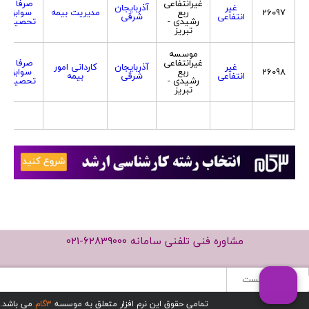
غیرانتفاعی
صرفا با
غیر
آذربایجان
26097
ربع
مدیریت بیمه
سوابق
انتفاعی
شرقی
رشیدی -
تحصیلی
تبریز
موسسه
غیرانتفاعی
صرفا با
غیر
آذربایجان
کاردانی امور
26098
ربع
سوابق
انتفاعی
شرقی
بیمه
رشیدی -
تحصیلی
تبریز
مشاوره فنی تلفنی سامانه
021-62839000
صفحه نخست
تمامی حقوق این نرم افزار متعلق به موسسه
3گام
می باشد.