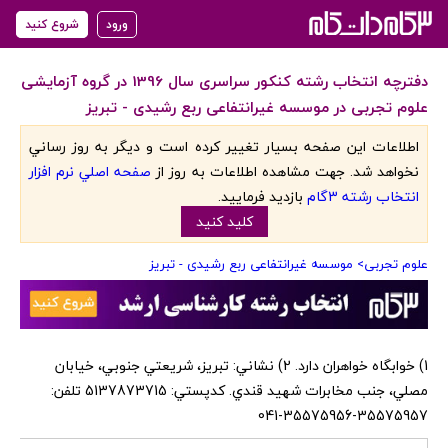
ورود
شروع کنید
دفترچه انتخاب رشته کنکور سراسری سال 1396 در گروه آزمایشی
علوم تجربی در موسسه غیرانتفاعی ربع رشیدی - تبریز
اطلاعات اين صفحه بسيار تغيير کرده است و ديگر به روز رساني
نخواهد شد. جهت مشاهده اطلاعات به روز از
صفحه اصلي نرم افزار
انتخاب رشته 3گام
بازديد فرماييد.
کليد کنيد
علوم تجربی
> موسسه غیرانتفاعی ربع رشیدی - تبریز
1) خوابگاه خواهران دارد. 2) نشاني: تبريز، شريعتي جنوبي، خيابان
مصلي، جنب مخابرات شهيد قندي. كدپستي: 5137873715 تلفن:
35575957-35575956-041