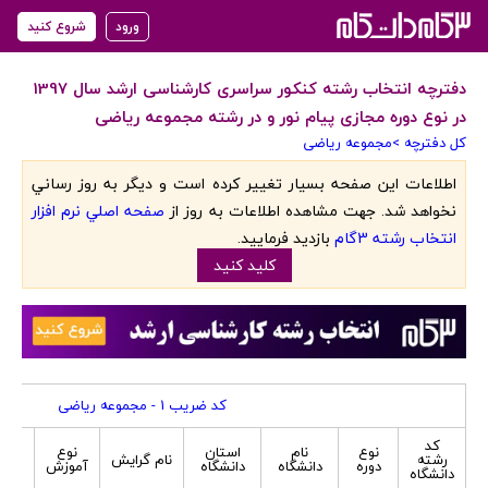
ورود
شروع کنید
دفترچه انتخاب رشته کنکور سراسری کارشناسی ارشد سال 1397
در نوع دوره مجازی پیام نور و در رشته مجموعه ریاضی
کل دفترچه >
مجموعه ریاضی
اطلاعات اين صفحه بسيار تغيير کرده است و ديگر به روز رساني
نخواهد شد. جهت مشاهده اطلاعات به روز از
صفحه اصلي نرم افزار
انتخاب رشته 3گام
بازديد فرماييد.
کليد کنيد
کد ضریب 1 - مجموعه ریاضی
کد
نوع
نام
استان
نوع
جنس
رشته
نام گرایش
دوره
دانشگاه
دانشگاه
آموزش
پذی
دانشگاه