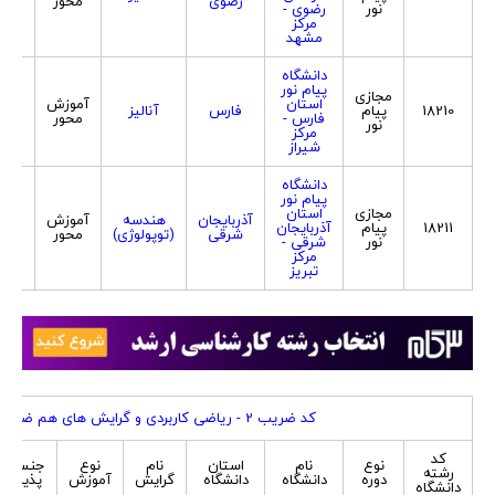
رضوی
محور
مر
نور
رضوی -
مرکز
مشهد
دانشگاه
پیام نور
مجازی
استان
آموزش
زن
18210
پیام
فارس
آنالیز
فارس -
محور
مر
نور
مرکز
شیراز
دانشگاه
پیام نور
مجازی
استان
آذربایجان
هندسه
آموزش
زن
18211
پیام
آذربایجان
شرقی
(توپولوژی)
محور
مر
نور
شرقی -
مرکز
تبریز
کد ضریب 2 - ریاضی کاربردی و گرایش های هم ضریب
کد
نوع
نام
استان
نام
نوع
جنسیت
رشته
دوره
دانشگاه
دانشگاه
گرایش
آموزش
پذیرش
دانشگاه