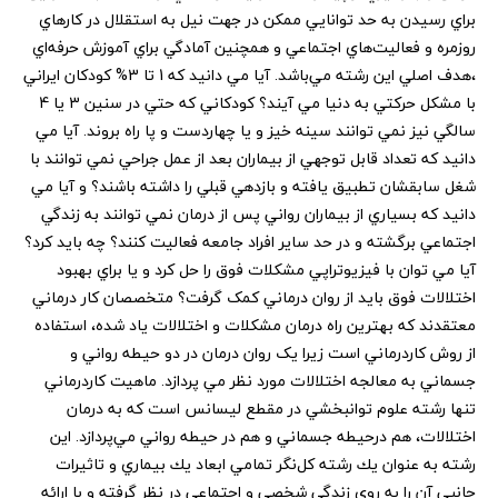
براي رسيدن به حد توانايي ممكن در جهت نيل به استقلال در كارهاي
روزمره و فعاليت‌هاي اجتماعي و همچنين آمادگي براي آموزش حرفه‌اي
،‌هدف اصلي اين رشته مي‌باشد. آيا مي دانيد که 1 تا 3% کودکان ايراني
با مشکل حرکتي به دنيا مي آيند؟ کودکاني که حتي در سنين 3 يا 4
سالگي نيز نمي توانند سينه خيز و يا چهاردست و پا راه بروند. آيا مي
دانيد که تعداد قابل توجهي از بيماران بعد از عمل جراحي نمي توانند با
شغل سابقشان تطبيق يافته و بازدهي قبلي را داشته باشند؟ و آيا مي
دانيد که بسياري از بيماران رواني پس از درمان نمي توانند به زندگي
اجتماعي برگشته و در حد ساير افراد جامعه فعاليت کنند؟ چه بايد کرد؟
آيا مي توان با فيزيوتراپي مشکلات فوق را حل کرد و يا براي بهبود
اختلالات فوق بايد از روان درماني کمک گرفت؟ متخصصان کار درماني
معتقدند که بهترين راه درمان مشکلات و اختلالات ياد شده، استفاده
از روش کاردرماني است زيرا يک روان درمان در دو حيطه رواني و
جسماني به معالجه اختلالات مورد نظر مي پردازد. ماهيت كاردرماني
تنها رشته علوم توانبخشي در مقطع ليسانس است كه به درمان
اختلالات، هم درحيطه جسماني و هم در حيطه رواني مي‌پردازد. اين
رشته به عنوان يك رشته كل‌نگر تمامي ابعاد يك بيماري و تاثيرات
جانبي آن را به روي زندگي شخصي و اجتماعي در نظر گرفته و با ارائه