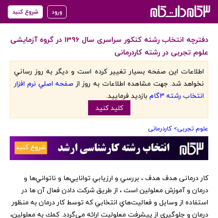
ورود
شروع کنید
دفترچه انتخاب رشته کنکور سراسری سال 1396 در گروه آزمایشی
علوم تجربی در رشته کاردرمانی
اطلاعات اين صفحه بسيار تغيير کرده است و ديگر به روز رساني
نخواهد شد. جهت مشاهده اطلاعات به روز از
صفحه اصلي نرم افزار
انتخاب رشته 3گام
بازديد فرماييد.
کليد کنيد
علوم تجربی
> کاردرمانی
کار درمانی هدف هدف ، بررسي و ارزيابي توانايي‌ها و ناتواني‌ها و
درمان و آموزش معلولين است ، از طريق شركت دادن فعال آن ها در
استفاده از وسايل و فعاليت‌هاي انتخابي كه توسط كار درمان به منظور
درمان و جلوگيري از پيشرفت معلوليت ارائه مي‌گردد. كمك به معلولين،