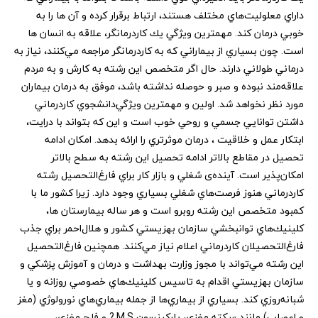
داراي معلوليت‌هاي مختلف هستند، ارتباط برقرار كرده و آن ها را به
خوبي درمان كند. مهمترين ويژگي يك كاردرمانگر، علاقه به انسان ها
است. چون بسياري از بيماراني كه به كاردرمانگر مراجعه مي‌كنند، نياز به
درماني طولاني دارند. حال اگر متخصص اين رشته به كارش و به مردم
علاقه‌مند نبوده و صبر و حوصله نداشته باشد، موفق به درمان بيماران
مورد نظر نخواهد شد. اولين و مهمترين ويژگي‌دانشجوي كاردرماني
داشتن توانايي جسمي و روحي خوب است و اين كه بتواند با درايت،
ابتكار عمل و خلاقيت ، درمان موثرتري را ارائه بدهد. امکان ادامه
تحصيل در مقاطع بالاتر ادامه تحصيل اين رشته به سطح بالاتر
امكان‌پذير است. آينده‌ی شغلي و بازار کار براي فارغ‌التحصيل رشته
كاردرماني هنوز فرصت‌هاي شغلي بسياري وجود دارد. زيرا كشور ما با
كمبود متخصص اين رشته روبرو است و هر ساله بيمارستان ها،
كلينيك‌هاي توانبخشي سازمان بهزيستي كشور و هلال‌احمر براي جذب
فارغ‌التحصيلان كاردرماني اعلام نياز مي‌كنند. همچنين فارغ‌التحصيل
اين رشته مي‌تواند با مجوز وزارت بهداشت و درمان و آموزش پزشكي و
سازمان بهزيستي اقدام به تاسيس كلينيك‌هاي خصوصي روزانه و يا
شبانه‌روزي كند. بسياري از بيماري‌ها از جمله بيماري‌هاي نورولوژي (مغز
و اعصاب) مانند سكته مغزي، پاركينسون M.S.? و فلج مغزي،