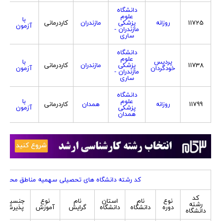
دانشگاه
علوم
با
11725
روزانه
پزشکی
مازندران
کاردرمانی
آزمون
مازندران -
ساری
دانشگاه
علوم
پردیس
با
11738
پزشکی
مازندران
کاردرمانی
خودگردان
آزمون
مازندران -
ساری
دانشگاه
علوم
با
11799
روزانه
همدان
کاردرمانی
پزشکی
آزمون
همدان
کد رشته دانشگاه های تحصیلی سهمیه مناطق محروم
کد
نوع
نام
استان
نام
نوع
جنسیت
رشته
دوره
دانشگاه
دانشگاه
گرایش
آموزش
پذیرش
دانشگاه