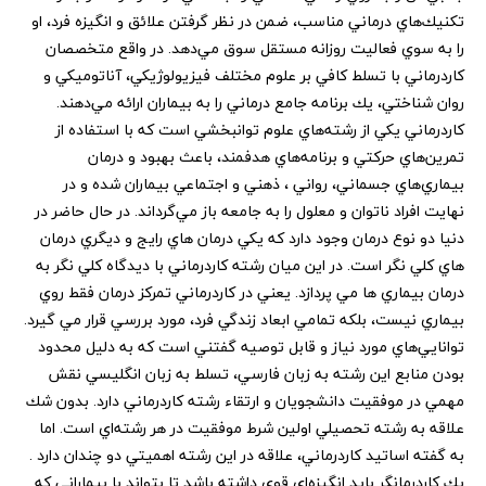
تكنيك‌هاي درماني مناسب، ضمن در نظر گرفتن علائق و انگيزه فرد، او
را به سوي فعاليت روزانه مستقل سوق مي‌دهد. در واقع متخصصان
كاردرماني با تسلط كافي بر علوم مختلف فيزيولوژيكي، آناتوميكي و
روان شناختي، يك برنامه جامع درماني را به بيماران ارائه مي‌دهند.
كاردرماني يكي از رشته‌هاي علوم توانبخشي است كه با استفاده از
تمرين‌هاي حركتي و برنامه‌هاي هدفمند، باعث بهبود و درمان
بيماري‌هاي جسماني، رواني ، ذهني و اجتماعي بيماران شده و در
نهايت افراد ناتوان و معلول را به جامعه باز مي‌گرداند. در حال حاضر در
دنيا دو نوع درمان وجود دارد که يکي درمان هاي رايج و ديگري درمان
هاي کلي نگر است. در اين ميان رشته کاردرماني با ديدگاه کلي نگر به
درمان بيماري ها مي پردازد. يعني در کاردرماني تمرکز درمان فقط روي
بيماري نيست، بلکه تمامي ابعاد زندگي فرد، مورد بررسي قرار مي گيرد.
توانايي‌هاي مورد نياز و قابل توصيه گفتني است كه به دليل محدود
بودن منابع اين رشته به زبان فارسي، تسلط به زبان انگليسي نقش
مهمي در موفقيت دانشجويان و ارتقاء رشته كاردرماني دارد. بدون شك
علاقه به رشته تحصيلي اولين شرط موفقيت در هر رشته‌اي است. اما
به گفته اساتيد كاردرماني، علاقه در اين رشته اهميتي دو چندان دارد .
يك كاردرمانگر بايد انگيزه‌اي قوي داشته باشد تا بتواند با بيماراني كه