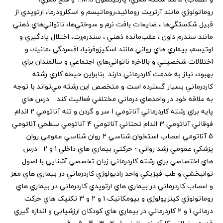
روماتولوژي مانند آرتريت رومائيد،‌روماتيسم و اسكلرودرما، ارتوپدي از
قبيل شكستگي‌ها ، ضايعات بافت نرم و سوختي‌ها، ناتواني‌هاي ذهني
مانند سندرم داون ، عقب‌مانده ذهني ، سندرم‌رت، اختلال يادگيري و
اوتيسم، بيماري هاي رواني مانند اسكيزوفرنيا، افسردگي ،‌مانيك و
اختلالات شخصيتي و بالاخره ناتواني‌هاي اجتماعي و سالمندان براي
بهبود، نياز به خدمت كاردرماني دارند. بنابراين حيطه كاري رشته
كاردرماني بسيار گسترده است و متخصص اين رشته مي‌تواند با توجه
به علاقه خود در واحدهاي درماني مختلفي فعاليت كند. درس هاي
پايه براي رشته کاردرماني آناتومي 1 سر و گردن و تنه آناتومي 2 اندام
فوقاني آناتومي 3 اندام تحتاني آناتومي 4 آناتومي سطحي آناتومي
5 آناتومي اعصاب استخوان شناسي 2 روان شناسي عمومي روان
پزشکي عمومي رشد رواني - حرکتي بيماري هاي داخلي 1 و 2 درس
هاي اختصاصي براي رشته کاردرماني زبان تخصصي آشنايي با اصول
توانبخشي و طب فيزيکي واحد راديولوژي کاردرماني در بيماري هاي مغز
و اعصاب کاردرماني در بيماري هاي ارتوپدي کاردرماني در بيماري هاي
روماتولوژي کينزيولوژي و بيومکانيک 1 و 2 و 3 تکنيک هاي حرکت
درماني 1 و 2 کاردرماني در بيماري هاي کودکان ارزشيابي و اندازه گيري