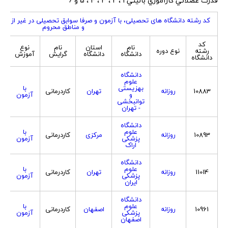
قدرت عضلاني کارآموزي باليني 1 ، 2 ، 3 ، 4 ، 5 و 6
کد رشته دانشگاه های تحصیلی، با آزمون و صرفا سوابق تحصیلی در غیر از ک
و مناطق محروم
کد
نام
استان
نام
نوع
ج
رشته
نوع دوره
دانشگاه
دانشگاه
گرایش
آموزش
پ
دانشگاه
دانشگاه
علوم
بهزیستی
با
10883
روزانه
تهران
کاردرمانی
و
آزمون
توانبخشی
- تهران
دانشگاه
علوم
با
10893
روزانه
مرکزی
کاردرمانی
پزشکی
آزمون
اراک
دانشگاه
علوم
با
11014
روزانه
تهران
کاردرمانی
پزشکی
آزمون
ایران
دانشگاه
علوم
با
10961
روزانه
اصفهان
کاردرمانی
پزشکی
آزمون
اصفهان