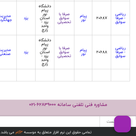
دانشگاه
پیام
ریاضی
صرفا با
نور
پیام
مدیریت
- صرفا
20687
سوابق
استان
یزد
نور
جهانگرد
سوابق
تحصیلی
یزد -
واحد
زارچ
دانشگاه
پیام
ریاضی
صرفا با
نور
پیام
مدیریت
- صرفا
20688
سوابق
استان
یزد
نور
صنعتی
سوابق
تحصیلی
یزد -
واحد
زارچ
مشاوره فنی تلفنی سامانه
021-62839000
صفحه نخست
تمامی حقوق این نرم افزار متعلق به موسسه
3گام
می باشد.