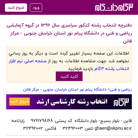
ورود
شروع کنید
دفترچه انتخاب رشته کنکور سراسری سال 1396 در گروه آزمایشی
ریاضی و فنی در دانشگاه پیام نور استان خراسان جنوبی - مرکز
قائن
اطلاعات اين صفحه بسيار تغيير کرده است و ديگر به روز رساني
نخواهد شد. جهت مشاهده اطلاعات به روز از
صفحه اصلي نرم افزار
انتخاب رشته 3گام
بازديد فرماييد.
کليد کنيد
ریاضی و فنی
> دانشگاه پیام نور استان خراسان جنوبی - مرکز قائن
قاین - بلوار بسیج- بلوار دانشگاه کد پستی: 9761798168 رایانامه :
ghaen@skpnu.ac.ir تلفن: 32492003 فاکس: 32492002