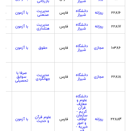
شیراز
بازرگانی
دانشگاه
مدیریت
22816
روزانه
فارس
با آزمون
هردو
شیراز
صنعتی
دانشگاه
مدیریت
22817
روزانه
فارس
با آزمون
هردو
شیراز
هتلداری
دانشگاه
10386
مجازی
فارس
حقوق
با آزمون
هردو
شیراز
صرفا با
دانشگاه
مدیریت
22818
مجازی
فارس
سوابق
هردو
شیراز
جهانگردی
تحصیلی
دانشگاه
علوم و
معارف
قرآن
کریم -
سازمان
علوم قرآن
22884
روزانه
اوقاف
فارس
با آزمون
زن
و حدیث
و امور
خیریه -
قم