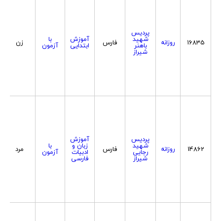
پردیس
شهید
آموزش
با
16835
روزانه
فارس
زن
باهنر
ابتدایی
آزمون
شیراز
پردیس
آموزش
شهید
زبان و
با
14862
روزانه
فارس
مرد
رجایی
ادبیات
آزمون
شیراز
فارسی