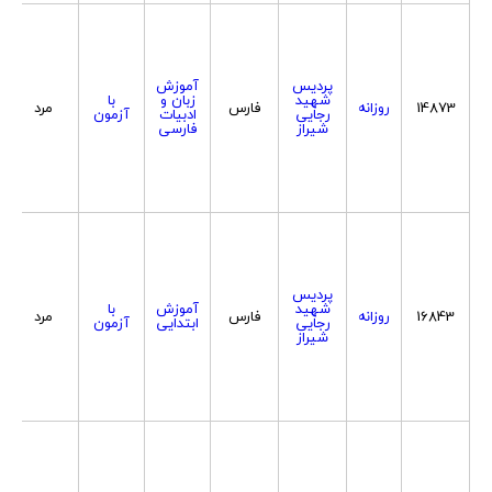
پردیس
آموزش
شهید
زبان و
با
14873
روزانه
فارس
مرد
رجایی
ادبیات
آزمون
شیراز
فارسی
پردیس
شهید
آموزش
با
16843
روزانه
فارس
مرد
رجایی
ابتدایی
آزمون
شیراز