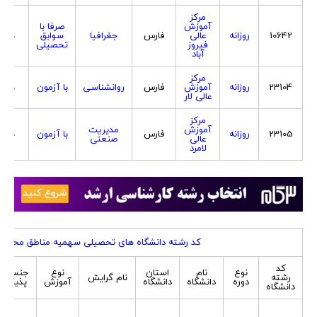
مرکز
آموزش
صرفا با
10642
روزانه
عالی
فارس
جغرافیا
سوابق
هردو
فیروز
تحصیلی
آباد
مرکز
23104
روزانه
آموزش
فارس
روانشناسی
با آزمون
هردو
عالی لار
مرکز
آموزش
مدیریت
23105
روزانه
فارس
با آزمون
هردو
عالی
صنعتی
لامرد
کد رشته دانشگاه های تحصیلی سهمیه مناطق محروم
کد
نوع
نام
استان
نوع
جنسیت
رشته
نام گرایش
دوره
دانشگاه
دانشگاه
آموزش
پذیرش
دانشگاه