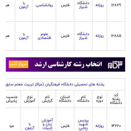
دانشگاه
با
12879
روزانه
فارس
روانشناسی
هردو
شیراز
آزمون
دانشگاه
علوم
با
12885
روزانه
فارس
هردو
شیراز
اقتصادی
آزمون
رشته های تحصیلی دانشگاه فرهنگیان (مراکز تربیت معلم سابق) ویژه
کد
نوع
نام
استان
نام
نوع
جنسیت
رشته
دوره
دانشگاه
دانشگاه
گرایش
آموزش
پذیرش
دانشگاه
پردیس
آموزش
شهید
زبان و
با
14220
روزانه
فارس
مرد
رجایی
ادبیات
آزمون