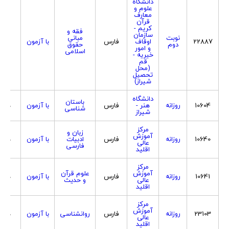
دانشگاه
علوم و
معارف
قرآن
کریم -
فقه و
سازمان
نوبت
مبانی
22887
اوقاف
فارس
با آزمون
مرد
دوم
حقوق
و امور
اسلامی
خیریه -
قم
(محل
تحصیل
شیراز)
دانشگاه
باستان
10604
روزانه
هنر -
فارس
با آزمون
هردو
شناسی
شیراز
مرکز
زبان و
آموزش
10640
روزانه
فارس
ادبیات
با آزمون
هردو
عالی
فارسی
اقلید
مرکز
آموزش
علوم قرآن
10641
روزانه
فارس
با آزمون
هردو
عالی
و حدیث
اقلید
مرکز
آموزش
23103
روزانه
فارس
روانشناسی
با آزمون
هردو
عالی
اقلید