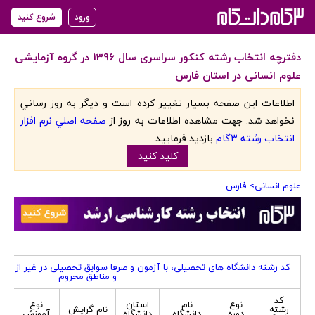
ورود
شروع کنید
دفترچه انتخاب رشته کنکور سراسری سال 1396 در گروه آزمایشی
علوم انسانی در استان فارس
اطلاعات اين صفحه بسيار تغيير کرده است و ديگر به روز رساني
نخواهد شد. جهت مشاهده اطلاعات به روز از
صفحه اصلي نرم افزار
انتخاب رشته 3گام
بازديد فرماييد.
کليد کنيد
علوم انسانی
> فارس
کد رشته دانشگاه های تحصیلی، با آزمون و صرفا سوابق تحصیلی در غیر از ک
و مناطق محروم
کد
نوع
نام
استان
نوع
ج
رشته
نام گرایش
دوره
دانشگاه
دانشگاه
آموزش
پ