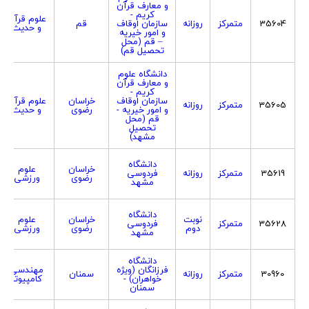
و معارف قرآن
کریم -
علوم قرآن
35604
متمرکز
روزانه
سازمان اوقاف
قم
و حدیث
و امور خیریه
– قم (محل
تحصیل قم)
دانشگاه علوم
و معارف قرآن
کریم -
سازمان اوقاف
خراسان
علوم قرآن
35605
متمرکز
روزانه
و امور خیریه -
رضوی
و حدیث
قم (محل
تحصیل
مشهد)
دانشگاه
خراسان
علوم
35619
متمرکز
روزانه
فردوسی
رضوی
ورزشی
مشهد
دانشگاه
نوبت
خراسان
علوم
35628
متمرکز
فردوسی
دوم
رضوی
ورزشی
مشهد
دانشگاه
فرزانگان (ویژه
مهندسی
30960
متمرکز
روزانه
سمنان
خواهران) -
کامپیوتر
سمنان